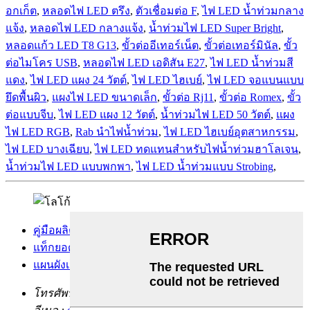
อกเก็ต
,
หลอดไฟ LED ตรึง
,
ตัวเชื่อมต่อ F
,
ไฟ LED น้ำท่วมกลาง
แจ้ง
,
หลอดไฟ LED กลางแจ้ง
,
น้ำท่วมไฟ LED Super Bright
,
หลอดแก้ว LED T8 G13
,
ขั้วต่ออีเทอร์เน็ต
,
ขั้วต่อเทอร์มินัล
,
ขั้ว
ต่อไมโคร USB
,
หลอดไฟ LED เอดิสัน E27
,
ไฟ LED น้ำท่วมสี
แดง
,
ไฟ LED แผง 24 วัตต์
,
ไฟ LED ไฮเบย์
,
ไฟ LED จอแบนแบบ
ยึดพื้นผิว
,
แผงไฟ LED ขนาดเล็ก
,
ขั้วต่อ Rj11
,
ขั้วต่อ Romex
,
ขั้ว
ต่อแบบจีบ
,
ไฟ LED แผง 12 วัตต์
,
น้ำท่วมไฟ LED 50 วัตต์
,
แผง
ไฟ LED RGB
,
Rab นำไฟน้ำท่วม
,
ไฟ LED ไฮเบย์อุตสาหกรรม
,
ไฟ LED บางเฉียบ
,
ไฟ LED ทดแทนสำหรับไฟน้ำท่วมฮาโลเจน
,
น้ำท่วมไฟ LED แบบพกพา
,
ไฟ LED น้ำท่วมแบบ Strobing
,
คู่มือผลิตภัณฑ์
แท็กยอดนิยม
แผนผังเว็บไซต์.xml
โทรศัพท์ :
86-311-67265785