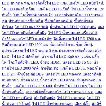
LED ขนาด 6 ฟุต
,
การติดตั้งไฟ LED แผง
,
แผงไฟ LED แบ็คไลท์
,
ไฟ LED แผงสี่เหลี่ยม
,
แผงไฟ LED 15 วัตต์
,
ไฟ LED น้ำท่วม 12v
กันน้ำ
,
โคมไฟน้ำท่วมกลางแจ้ง
,
อุปกรณ์หลอดไฟ LED ขนาด 4
ฟุต
,
ส่วนต่อขยายซ็อกเก็ต
,
ซ็อกเก็ตหลอดไฟ
,
ขั้วต่อขั้วต่อ
ลำโพง
,
ไฟ LED แผง 22 วัตต์
,
น้ำท่วมไฟ LED 10,000 ลูเมน
,
แผง
ไฟ LED แบบติดตั้งบนพื้นผิว
,
ไฟ LED น้ำท่วมแบบหรี่แสงได้
,
Gx53 หลอดไฟ LED แบบฝัง 8w
,
ฟิตติ้งหลอดไฟ LED 1200 มม
,
ฟิตติ้งหลอดไฟ LED 1500 มม
,
ซ็อกเก็ตไร้สาย
,
ซ็อกเก็ตคู่
,
อุปกรณ์หลอดไฟ LED ขนาด 5 ฟุต
,
ประเภทการติดตั้งหลอดไฟ
LED
,
ไฟ LED ฟลัดไลท์
,
น้ำท่วมไฟ LED Rgb กลางแจ้ง
,
ปลั๊ก
ไฟ
,
โคมไฟตั้งพื้น LED
,
ขั้วต่อ HDMI
,
หลอด LED T5 G5
,
น้ำ
ท่วมไฟ LED 2000 วัตต์
,
ตัวเชื่อมต่อ
,
แผงไฟ LED 3w
,
หลอดไฟ
LED 2fit
,
ตัวเชื่อมต่อ DB9
,
หลอดไฟ LED พลังงานแสงอาทิตย์
แบบพกพา
,
ขั้วต่อ M12
,
น้ำท่วมไฟ LED ความเข้มสูงทางทะเล
กันน้ำ
,
แผงไฟ LED 1200 X 600
,
น้ำท่วมไฟ LED 110v
,
ไฟ LED
น้ำท่วมกันน้ำ
,
อุปกรณ์ติดตั้งหลอดไฟ LED ขนาด 600 มม
,
แผง
ไฟ LED ดาวน์ไลท์
,
เต้ารับติดผนัง
,
ไฟ LED แผงกลม
,
ไฟ LED
น้ำท่วม 110 โวลต์
,
ไฟ LED น้ำท่วมภายนอก
,
เสียบปลั๊ก
,
มัลติซ็