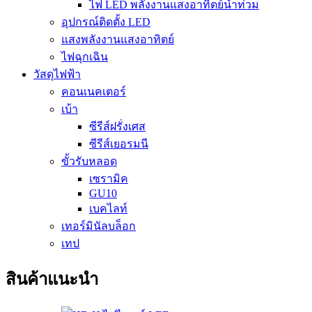
ไฟ LED พลังงานแสงอาทิตย์น้ำท่วม
อุปกรณ์ติดตั้ง LED
แสงพลังงานแสงอาทิตย์
ไฟฉุกเฉิน
วัสดุไฟฟ้า
คอนเนคเตอร์
เบ้า
ซีรีส์ฝรั่งเศส
ซีรีส์เยอรมนี
ขั้วรับหลอด
เซรามิค
GU10
เบคไลท์
เทอร์มินัลบล็อก
เทป
สินค้าแนะนำ