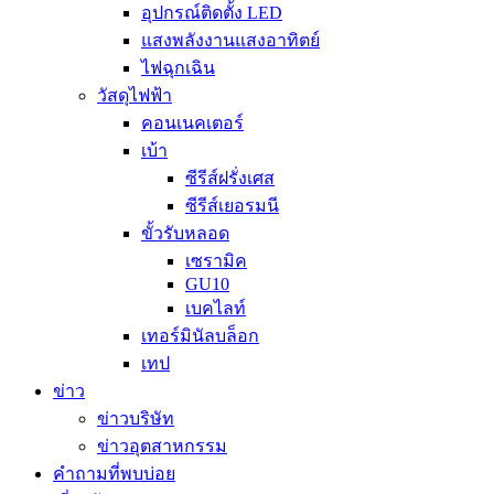
อุปกรณ์ติดตั้ง LED
แสงพลังงานแสงอาทิตย์
ไฟฉุกเฉิน
วัสดุไฟฟ้า
คอนเนคเตอร์
เบ้า
ซีรีส์ฝรั่งเศส
ซีรีส์เยอรมนี
ขั้วรับหลอด
เซรามิค
GU10
เบคไลท์
เทอร์มินัลบล็อก
เทป
ข่าว
ข่าวบริษัท
ข่าวอุตสาหกรรม
คำถามที่พบบ่อย