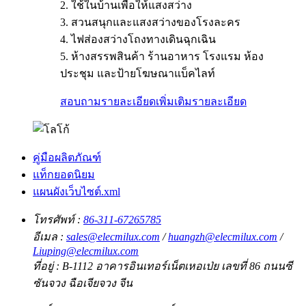
2. ใช้ในบ้านเพื่อให้แสงสว่าง
3. สวนสนุกและแสงสว่างของโรงละคร
4. ไฟส่องสว่างโถงทางเดินฉุกเฉิน
5. ห้างสรรพสินค้า ร้านอาหาร โรงแรม ห้อง
ประชุม และป้ายโฆษณาแบ็คไลท์
สอบถามรายละเอียดเพิ่มเติม
รายละเอียด
คู่มือผลิตภัณฑ์
แท็กยอดนิยม
แผนผังเว็บไซต์.xml
โทรศัพท์ :
86-311-67265785
อีเมล :
sales@elecmilux.com
/
huangzh@elecmilux.com
/
Liuping@elecmilux.com
ที่อยู่ :
B-1112 อาคารอินเทอร์เน็ตเหอเป่ย เลขที่ 86 ถนนซี
ซันจวง ฉือเจียจวง จีน