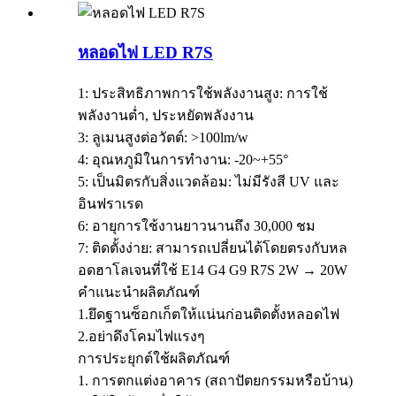
หลอดไฟ LED R7S
1: ประสิทธิภาพการใช้พลังงานสูง: การใช้
พลังงานต่ำ, ประหยัดพลังงาน
3: ลูเมนสูงต่อวัตต์: >100lm/w
4: อุณหภูมิในการทำงาน: -20~+55°
5: เป็นมิตรกับสิ่งแวดล้อม: ไม่มีรังสี UV และ
อินฟราเรด
6: อายุการใช้งานยาวนานถึง 30,000 ชม
7: ติดตั้งง่าย: สามารถเปลี่ยนได้โดยตรงกับหล
อดฮาโลเจนที่ใช้ E14 G4 G9 R7S 2W → 20W
คำแนะนำผลิตภัณฑ์
1.ยึดฐานซ็อกเก็ตให้แน่นก่อนติดตั้งหลอดไฟ
2.อย่าดึงโคมไฟแรงๆ
การประยุกต์ใช้ผลิตภัณฑ์
1. การตกแต่งอาคาร (สถาปัตยกรรมหรือบ้าน)