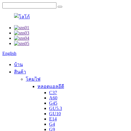
English
บ้าน
สินค้า
โคมไฟ
หลอดแอลอีดี
C37
A60
G45
GU5.3
GU10
E14
G4
G9