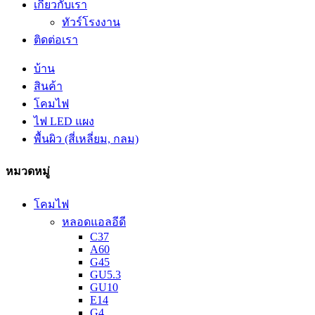
เกี่ยวกับเรา
ทัวร์โรงงาน
ติดต่อเรา
บ้าน
สินค้า
โคมไฟ
ไฟ LED แผง
พื้นผิว (สี่เหลี่ยม, กลม)
หมวดหมู่
โคมไฟ
หลอดแอลอีดี
C37
A60
G45
GU5.3
GU10
E14
G4