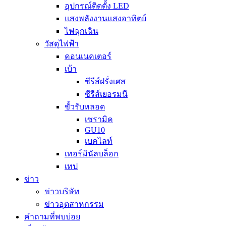
อุปกรณ์ติดตั้ง LED
แสงพลังงานแสงอาทิตย์
ไฟฉุกเฉิน
วัสดุไฟฟ้า
คอนเนคเตอร์
เบ้า
ซีรีส์ฝรั่งเศส
ซีรีส์เยอรมนี
ขั้วรับหลอด
เซรามิค
GU10
เบคไลท์
เทอร์มินัลบล็อก
เทป
ข่าว
ข่าวบริษัท
ข่าวอุตสาหกรรม
คำถามที่พบบ่อย