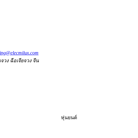
ing@elecmilux.com
จวง ฉือเจียจวง จีน
หุ่นยนต์