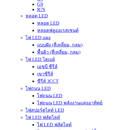
G9
R7S
หลอด LED
หลอด LED
หลอดฟลูออเรสเซนต์
ไฟ LED แผง
แบบฝัง (สี่เหลี่ยม, กลม)
พื้นผิว (สี่เหลี่ยม, กลม)
ไฟ LED ไฮเบย์
เอชบี ซีรีส์
เขาซีรีส์
ซีรีส์ 3CCT
ไฟถนน LED
ไฟถนน LED
ไฟถนน LED พลังงานแสงอาทิตย์
ไฟสปอร์ตไลท์ LED
ไฟ LED ฟลัดไลท์
ไฟ LED ฟลัดไลท์