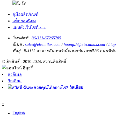
คู่มือผลิตภัณฑ์
แท็กยอดนิยม
แผนผังเว็บไซต์.xml
โทรศัพท์ :
86-311-67265785
อีเมล :
sales@elecmilux.com
/
huangzh@elecmilux.com
/
Liup
ที่อยู่ :
B-1112 อาคารอินเทอร์เน็ตเหอเป่ย เลขที่ 86 ถนนซีซัน
© ลิขสิทธิ์ - 2010-2024: สงวนลิขสิทธิ์
ส่งอีเมล
วิลเลียม
วิลเลียม
x
English