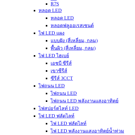
R7S
หลอด LED
หลอด LED
หลอดฟลูออเรสเซนต์
ไฟ LED แผง
แบบฝัง (สี่เหลี่ยม, กลม)
พื้นผิว (สี่เหลี่ยม, กลม)
ไฟ LED ไฮเบย์
เอชบี ซีรีส์
เขาซีรีส์
ซีรีส์ 3CCT
ไฟถนน LED
ไฟถนน LED
ไฟถนน LED พลังงานแสงอาทิตย์
ไฟสปอร์ตไลท์ LED
ไฟ LED ฟลัดไลท์
ไฟ LED ฟลัดไลท์
ไฟ LED พลังงานแสงอาทิตย์น้ำท่วม