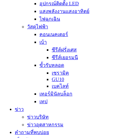
อุปกรณ์ติดตั้ง LED
แสงพลังงานแสงอาทิตย์
ไฟฉุกเฉิน
วัสดุไฟฟ้า
คอนเนคเตอร์
เบ้า
ซีรีส์ฝรั่งเศส
ซีรีส์เยอรมนี
ขั้วรับหลอด
เซรามิค
GU10
เบคไลท์
เทอร์มินัลบล็อก
เทป
ข่าว
ข่าวบริษัท
ข่าวอุตสาหกรรม
คำถามที่พบบ่อย