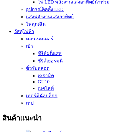
ไฟ LED พลังงานแสงอาทิตย์น้ำท่วม
อุปกรณ์ติดตั้ง LED
แสงพลังงานแสงอาทิตย์
ไฟฉุกเฉิน
วัสดุไฟฟ้า
คอนเนคเตอร์
เบ้า
ซีรีส์ฝรั่งเศส
ซีรีส์เยอรมนี
ขั้วรับหลอด
เซรามิค
GU10
เบคไลท์
เทอร์มินัลบล็อก
เทป
สินค้าแนะนำ