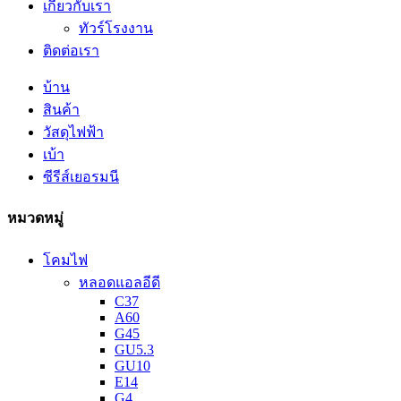
เกี่ยวกับเรา
ทัวร์โรงงาน
ติดต่อเรา
บ้าน
สินค้า
วัสดุไฟฟ้า
เบ้า
ซีรีส์เยอรมนี
หมวดหมู่
โคมไฟ
หลอดแอลอีดี
C37
A60
G45
GU5.3
GU10
E14
G4