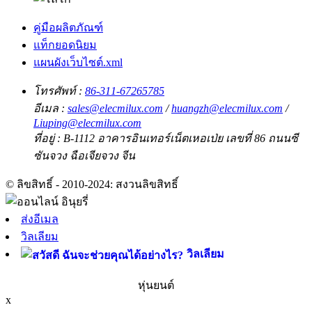
คู่มือผลิตภัณฑ์
แท็กยอดนิยม
แผนผังเว็บไซต์.xml
โทรศัพท์ :
86-311-67265785
อีเมล :
sales@elecmilux.com
/
huangzh@elecmilux.com
/
Liuping@elecmilux.com
ที่อยู่ :
B-1112 อาคารอินเทอร์เน็ตเหอเป่ย เลขที่ 86 ถนนซี
ซันจวง ฉือเจียจวง จีน
© ลิขสิทธิ์ - 2010-2024: สงวนลิขสิทธิ์
ส่งอีเมล
วิลเลียม
วิลเลียม
หุ่นยนต์
x