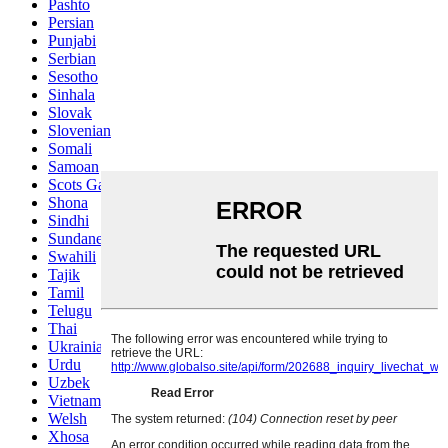
Pashto
Persian
Punjabi
Serbian
Sesotho
Sinhala
Slovak
Slovenian
Somali
Samoan
Scots Gaelic
Shona
Sindhi
Sundanese
Swahili
Tajik
Tamil
Telugu
Thai
Ukrainian
Urdu
Uzbek
Vietnamese
Welsh
Xhosa