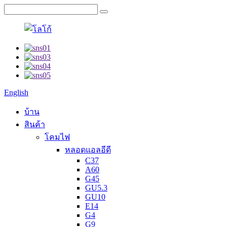
English
บ้าน
สินค้า
โคมไฟ
หลอดแอลอีดี
C37
A60
G45
GU5.3
GU10
E14
G4
G9